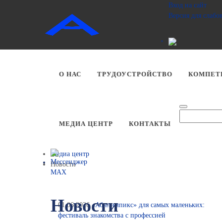
Вход на сайт
Версия для слаб
О НАС
ТРУДОУСТРОЙСТВО
КОМПЕТ
МЕДИА ЦЕНТР
КОНТАКТЫ
Медиа центр
Новости
Новости
01.06.2026
«Абилимпикс» для самых маленьких:
фестиваль знакомства с профессией