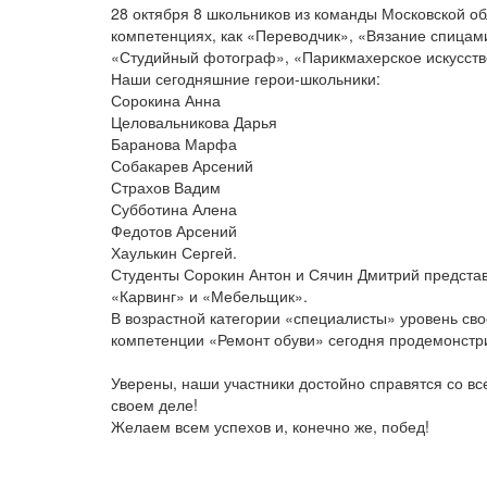
28 октября 8 школьников из команды Московской об
компетенциях, как «Переводчик», «Вязание спица
«Студийный фотограф», «Парикмахерское искусств
Наши сегодняшние герои-школьники:
Сорокина Анна
Целовальникова Дарья
Баранова Марфа
Собакарев Арсений
Страхов Вадим
Субботина Алена
Федотов Арсений
Хаулькин Сергей.
Студенты Сорокин Антон и Сячин Дмитрий предста
«Карвинг» и «Мебельщик».
В возрастной категории «специалисты» уровень св
компетенции «Ремонт обуви» сегодня продемонстр
Уверены, наши участники достойно справятся со вс
своем деле!
Желаем всем успехов и, конечно же, побед!